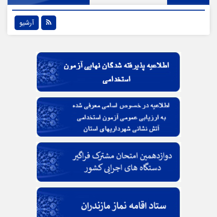
آرشیو